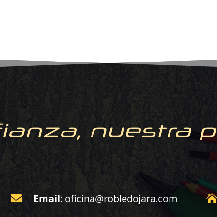
ianza, nuestra 
Email
:
oficina@robledojara.com
