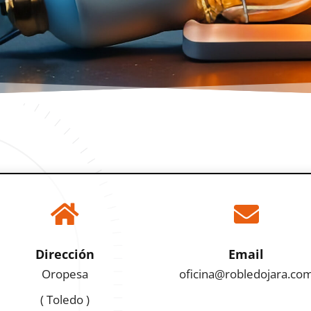


Dirección
Email
Oropesa
oficina@robledojara.co
( Toledo )