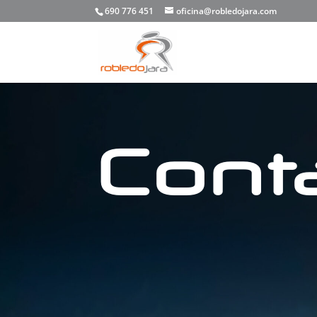
690 776 451
oficina@robledojara.com
Cont