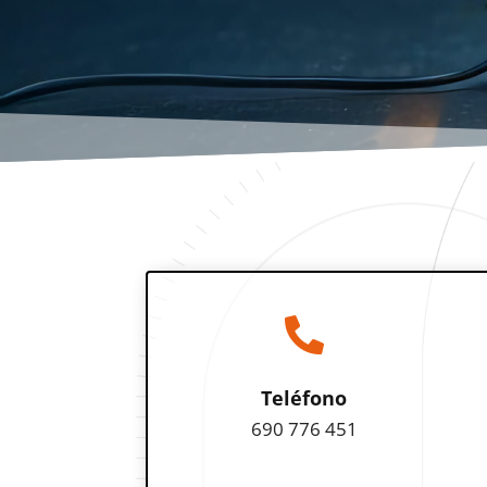

Teléfono
690 776 451